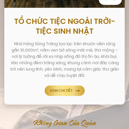
TỔ CHỨC TIỆC NGOÀI TRỜI-
TIỆC SINH NHẬT
Nhà hàng Sông Trăng tọa lạc trên khuôn viên rộng
gần 10.000m², nằm ven bờ sông mát mẻ, thơ mộng –
nơi lý tưởng để rời xa nhịp sống đô thị ồn ào, khói bụi.
Vào những đêm trăng sáng, khung cảnh nơi đây càng
trở nên lung linh, yên bình, mang lại cảm giác thư giãn
và dễ chịu tuyệt đối.
XEM CHI TIẾT
Không Gian Của Quán