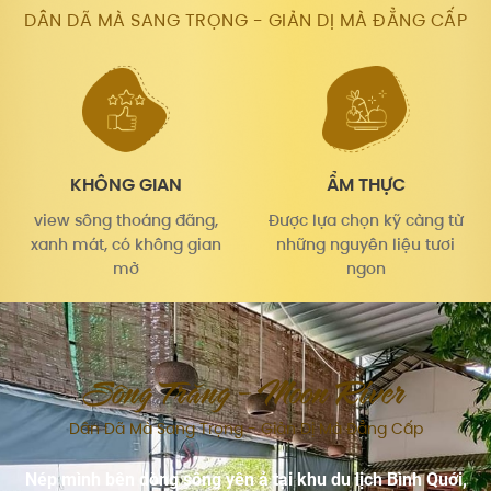
DÂN DÃ MÀ SANG TRỌNG - GIẢN DỊ MÀ ĐẲNG CẤP
KHÔNG GIAN
ẨM THỰC
view sông thoáng đãng,
Được lựa chọn kỹ càng từ
xanh mát, có không gian
những nguyên liệu tươi
mở
ngon
Sông Trăng - Moon River
Dân Dã Mà Sang Trọng - Giản Dị Mà Đẳng Cấp
Nép mình bên dòng sông yên ả tại khu du lịch Bình Quới,