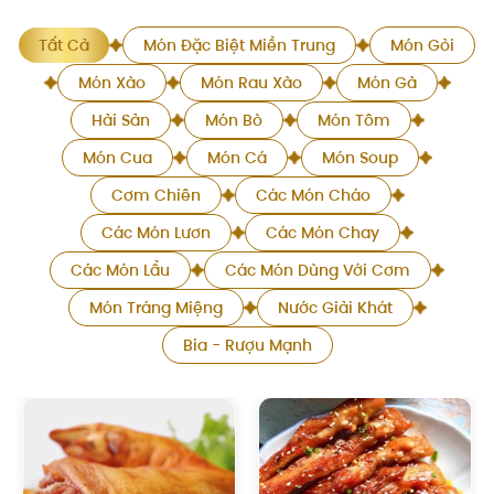
Tất Cả
Món Đặc Biệt Miền Trung
Món Gỏi
Món Xào
Món Rau Xào
Món Gà
Hải Sản
Món Bò
Món Tôm
Món Cua
Món Cá
Món Soup
Cơm Chiên
Các Món Cháo
Các Món Lươn
Các Món Chay
Các Món Lẩu
Các Món Dùng Với Cơm
Món Tráng Miệng
Nước Giải Khát
Bia - Rượu Mạnh