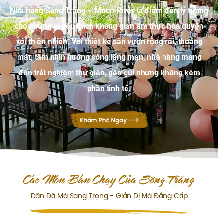
Nhà hàng Sông Trăng – Moon River
là điểm đến lý tưởng
cho những ai yêu thích không gian ẩm thực hòa quyện
với thiên nhiên. Với thiết kế sân vườn rộng rãi, thoáng
mát, tầm nhìn hướng sông lãng mạn, nhà hàng mang
đến trải nghiệm thư giãn, gần gũi nhưng không kém
phần tinh tế.
Các Món Bán Chạy Của Sông Trăng
Dân Dã Mà Sang Trọng - Giản Dị Mà Đẳng Cấp