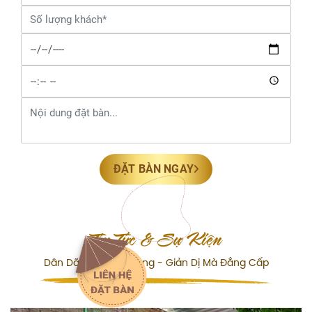
ĐẶT BÀN NGAY
Tin Tức & Sự Kiện
Dân Dã Mà Sang Trọng - Giản Dị Mà Đẳng Cấp