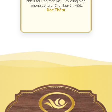
chiều tối luôn mát mẻ. Hãy cùng Văn
phòng công chứng Nguyễn Việt
Cường tìm hiểu Thông tin địa chỉ Nhà
Đọc Thêm
hàng Sông Trăng, Bình Thạnh, TP.
HCM qua bài viết dưới đây.