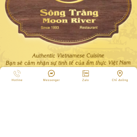
Thông Tin Liên Hệ
Hotline
Messenger
Zalo
Chỉ đường
Hotline:
0933.933.442
-
028
3556 2516
Email: ketoan.songtrang@gmail.com
Website: songtrang.vn - songtrang.org
Địa chỉ: 233A Bình Quới, Phường Bình Quới, TP. Hồ Chí Minh