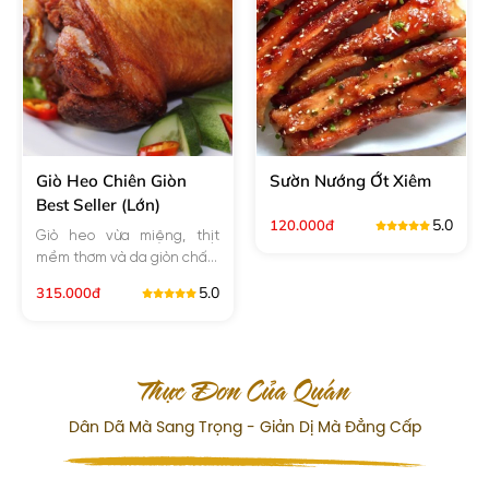
Giò Heo Chiên Giòn
Sườn Nướng Ớt Xiêm
Best Seller (Lớn)
5.0
120.000đ
Giò heo vừa miệng, thịt
mềm thơm và da giòn chấm
cùng tương ớt. Quán đảm
5.0
315.000đ
bảo vệ sinh an toàn thực
phẩm, nguyên liệu cùng
quá trình chế biến sạch sẽ.
Giá thành hợp lý mà chất
Thực Đơn Của Quán
lượng tốt. Không gian quán
sang trọng, rộng rãi thích
Dân Dã Mà Sang Trọng - Giản Dị Mà Đẳng Cấp
hợp họp mặt bạn bè, tiệc
gia đình.