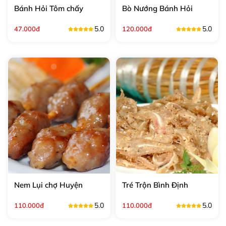
Bánh Hỏi Tôm chấy
Bò Nướng Bánh Hỏi
5.0
5.0
47.000đ
120.000đ
Nem Lụi chợ Huyện
Tré Trộn Bình Định
5.0
5.0
110.000đ
110.000đ