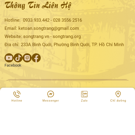
Thông Tin Liên Hệ
Hotline:
0933.933.442
-
028
3556 2516
Email: ketoan.songtrang@gmail.com
Website: songtrang.vn - songtrang.org
Địa chỉ: 233A Bình Quới, Phường Bình Quới, TP. Hồ Chí Minh
Facebook
Hotline
Messenger
Zalo
Chỉ đường