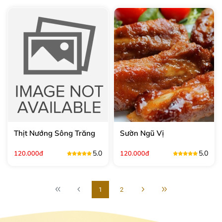
Thịt Nướng Sông Trăng
Sườn Ngũ Vị
5.0
5.0
120.000đ
120.000đ
1
2