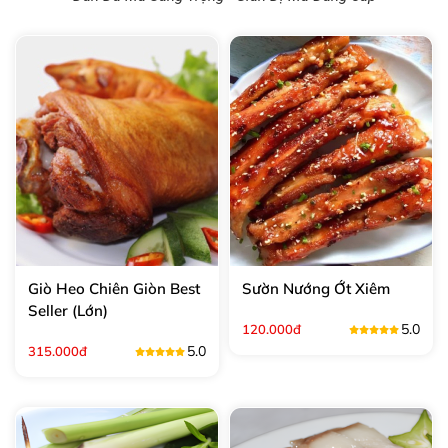
Giò Heo Chiên Giòn Best
Sườn Nướng Ớt Xiêm
Seller (Lớn)
5.0
120.000đ
5.0
315.000đ